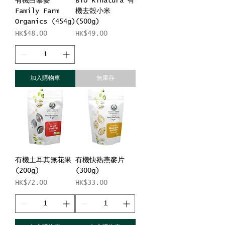
有機白藜麥
Bio Rinatura 有
Family Farm
機去殻小米
Organics (454g)
(500g)
價格
價格
HK$48.00
HK$49.00
加入購物車
無庫存
有機土耳其無花果
有機快熟燕麥片
(200g)
(300g)
價格
價格
HK$72.00
HK$33.00