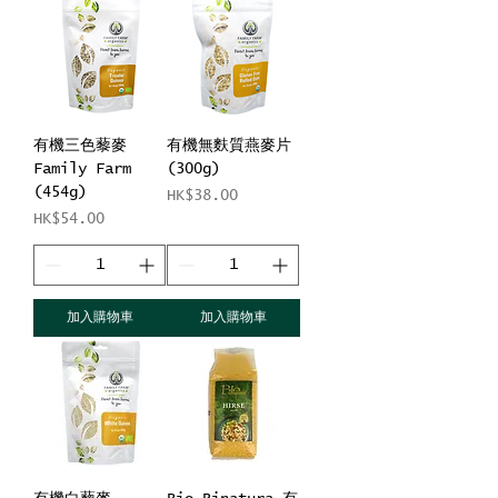
有機三色藜麥
有機無麩質燕麥片
Family Farm
(300g)
(454g)
價格
HK$38.00
價格
HK$54.00
加入購物車
加入購物車