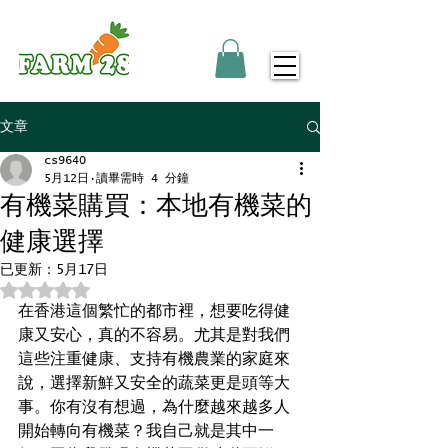
文章
cs9640
5月12日
讀畢需時 4 分鐘
有機菜購買：本地有機菜的
健康選擇
已更新：
5月17日
評等為 NaN（最高為 5 顆星）。
在香港這個繁忙的都市裡，想要吃得健
康又安心，真的不容易。尤其是對我們
這些注重健康、支持有機農業的家庭來
說，選擇新鮮又安全的蔬菜更是頭等大
事。你有沒有想過，為什麼越來越多人
開始轉向有機菜？我自己就是其中一