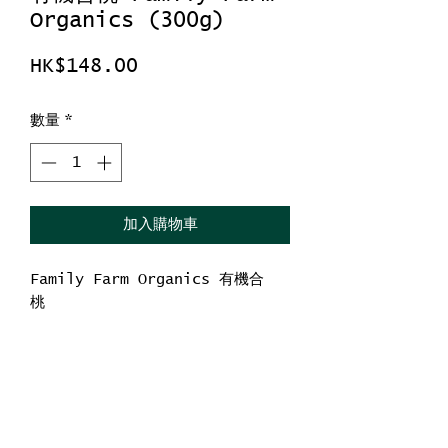
Organics (300g)
價
HK$148.00
格
數量
*
加入購物車
Family Farm Organics 有機合
桃
重量 : 300g
產地 : 美國
有助於減少炎症並改善心臟健康。
核桃內有維生素、礦物質和纖維
尚無評論
核桃可以按原樣食用，也可以隨意拌