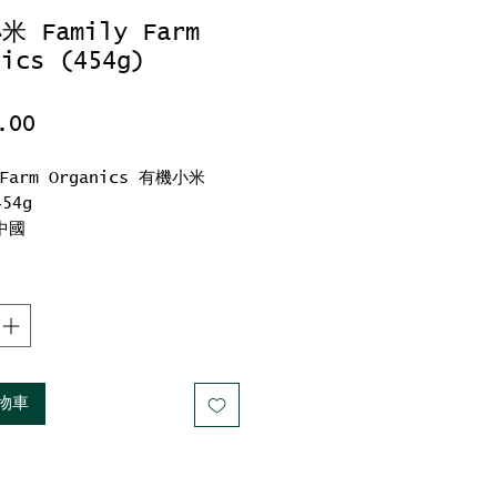
 Family Farm
nics (454g)
價
.00
格
 Farm Organics 有機小米
54g
中國
氧化、纖維、維生素和礦物質等
物車