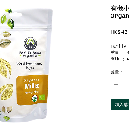
有機小米
Orga
HK$42
Family
重量 : 4
產地 : 
數量
*
-內有抗
加入購