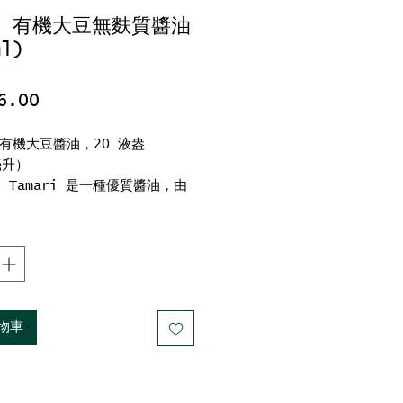
 J 有機大豆無麩質醬油
ml)
價
6.00
格
, 有機大豆醬油，20 液盎
毫升）
-J Tamari 是一種優質醬油，由
豆制成，無小麥，與一般醬油中僅
0-60% 的大豆不同。
的大豆蛋白創造出更豐富、更復雜
，比普通醬油多出 30% 以上的
。
8 種氨基酸，包括所有九種必需
物車
酸。
質認可
GMO
潔食