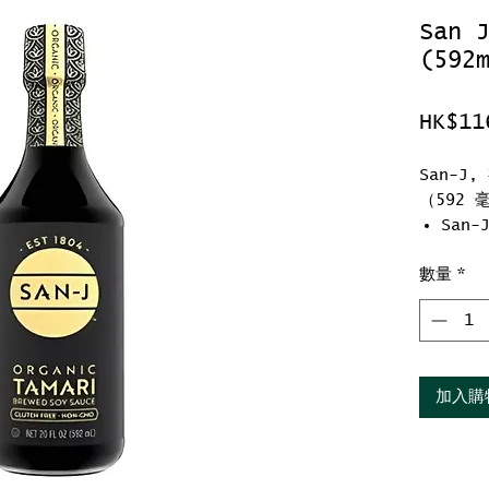
San
(592
HK$11
San-J
（592 
San
全大
數量
*
含 4
更多
的風味
鮮味
含 1
加入購
氨基
無麩
Non-
猶太