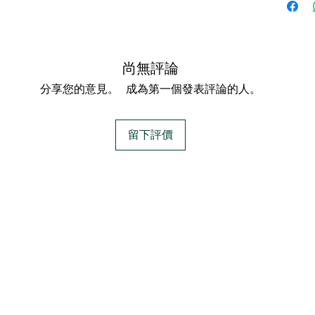
QAI
USD
Non-
全素
尚無評論
分享您的意見。 成為第一個發表評論的人。
重量 : 5
https:/
留下評價
j.com/p