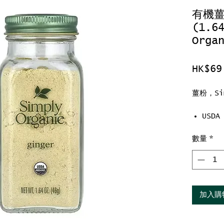
有機薑
(1.6
Orga
HK$69
薑粉，Sim
USD
QAI
數量
*
猶太
加入購