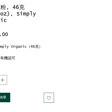
粉, 46克
4oz), Simply
nic
價
.00
格
ply Organic（46克）
A 有機認可
 有機認可
潔食
物車