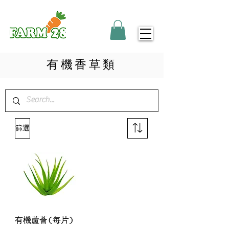
​有機香草類
篩選
有機蘆薈(每片)