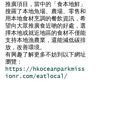
推廣項目，當中的「食本地鮮」
搜羅了本地魚場、農場、零售和
用本地食材烹調的餐飲資訊，希
望向大眾推廣食近啲的好處，選
擇本地或就近地區的食材不僅能
支持本地漁農業，還能減低碳排
放，改善環境。
有興趣了解更多不妨到以下網址
瀏覽：
https://hkoceanparkmiss
ionr.com/eatlocal/
#郊外油菜
#食本地鮮
#碳排放
#本土種植
#本地農場
#新鮮蔬菜