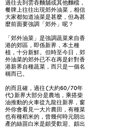
過往去到雲吞麵舖或其他麵檔，
餐牌上往往出現郊外油菜，相信
大家都知道油菜是甚麼，但為甚
麼前面要強調「郊外」呢？
「郊外油菜」是強調蔬菜來自香
港的郊區，即係新界，本土種
植，十分新鮮。但時至今日，郊
外油菜的郊外已不在再是針對香
港新界自種蔬菜，而只是一個名
稱而已。
的而且確，過往(大約60/70年
代)新界大部分是農地，乘搭柴
油推動的火車從九龍往新界，窗
外你會看見一大片農田，有種菜
也有種稻米的，曾幾何時元朗出
產的絲苗白米是頗受歡迎、頗出